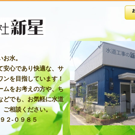
いお水。
て安心であり快適な、サ
ワンを目指しています！
ームをお考えの方や、ち
などでも、お気軽に水道
、ご相談ください。
９２-０９８５