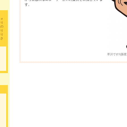
た。朝晩は寒い日もあり寒暖差が激く体調管理が大
す。
きご自愛ください。
暦の上では早くも立秋が過ぎ、処暑を迎えましたが
2024.08.30
フォ
ていますね。まだしばらくは強い日差しとともに気
なり
いますので、引き続きお体ご自愛ください。
りの
積り
気持ちのいい季節になりました。寒暖の差が激しい
2024.05.14
おり
ですね。
ださ
節分を迎え、寒さが厳しくなっております。体調管
2024.02.03
しください。 事務所の梅の花が咲きだしました。
早川です!!(新星
厳しい暑さが続いております。屋外はもとより、屋
2023.07.25
険がございますので、適切にエアコンを使用したり
行ってください。
この辺りは桜が満開で見ごろを迎えております。過
2023.03.30
で、何かをスタートさせるにはうってつけの時期で
明けましておめでとうございます。本年も宜しくお
2023.01.06
す。 新しい年が始まりましたが、寒い日が続いてお
お身体おいといください。
桜のシーズンが過ぎ、事務所の前では田植えの準備
2022.04.21
す。一年の中でも気持ちのいい季節ですね。
残暑お見舞い申し上げます。 立秋とは名ばかりの
2021.08.07
すが、皆様如何お過ごしでしょうか。私どもは暑さ