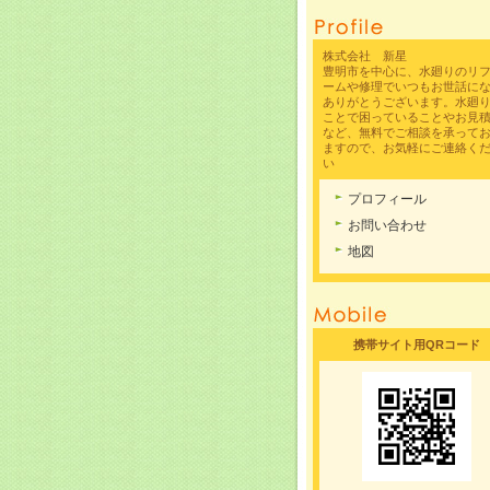
株式会社 新星
豊明市を中心に、水廻りのリ
ームや修理でいつもお世話に
ありがとうございます。水廻
ことで困っていることやお見
など、無料でご相談を承って
ますので、お気軽にご連絡く
い
プロフィール
お問い合わせ
地図
携帯サイト用QRコード