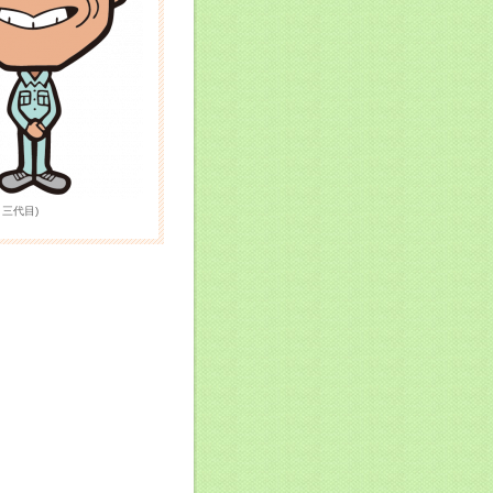
変ですが、引き続
蒸し暑い日が続い
温の高い日がござ
の体調管理が大変
理を万全にお過ご
 三代目)
内でも熱中症の危
水分補給をまめに
ごしやすい季節
すね。
願い申し上げま
ります。 どうぞ
が始まってきま
暑さが続いておりま
にも負けず、一同