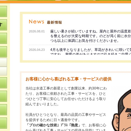
す
厳しい暑さが続いていますね。屋内と屋外の温度差
2026.08.01
を整えるのが大変な時期です。のどが渇く前に水分
つも以上に体調にお気を付けくださいませ。
4月も後半となりましたが、草花がきれいに咲いて
2026.04.23
ですね。 寒暖の差がありますので引き続きご自愛
年末年始営業のご案内 休業日：令和7年12月30日～
2025.12.27
※12月29日は午前のみ営業
朝晩は涼しくなって参りましたが、日中はまだ暑い
2025.10.03
お客様に心から喜ばれる工事・サービスの提供
ね。気温差にご注意ください。
当社は水道工事の新星として創業以来、約30年にわ
お盆を過ぎても厳しい暑さは衰えませんね。引き続
2025.08.23
たり、お客様に依頼された工事・サービスを、ひと
ください。
つひとつ丁寧に安心してお任せいただけるよう取り
組んでまいりました。
厳しい暑さが続いておりますがくれぐれもご自愛く
2025.08.02
本格的に冬の時期に入って参りました。寒さも一段
2024.12.20
社員がひとつとなり、最高の品質の工事やサービス
りますのでご自愛ください。
を提供するために日々邁進中です。
「プロの確かな技術」ﾌﾟﾗｽ「熱意」
で、お客様に心
このところ日中は秋らしく過ごしやすい日が多くな
2024.10.29
から喜ばれる工事・サービスの提供を目指していま