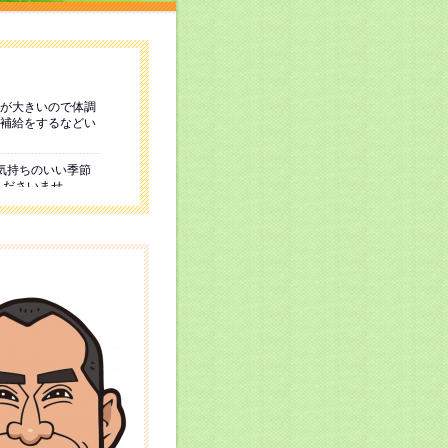
が大きいので体調
補給をするなどい
気持ちのいい季節
くださいませ。
令和8年1月4日
日が続いています
き体調管理をして
ださい。
と厳しくなって参
ってまいりまし